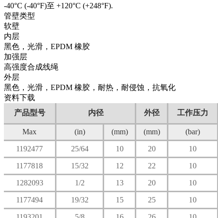
-40°C (-40°F)至 +120°C (+248°F).
管壁类型
软壁
内层
黑色，光滑，EPDM 橡胶
加强层
高强度合成线绳
外层
黑色，光滑，EPDM 橡胶，耐热，耐侵蚀，抗氧化
资料下载
产品型号
内径
外径
工作压力
Max
(in)
(mm)
(mm)
(bar)
1192477
25/64
10
20
10
1177818
15/32
12
22
10
1282093
1/2
13
20
10
1177494
19/32
15
25
10
1193201
5/8
16
26
10