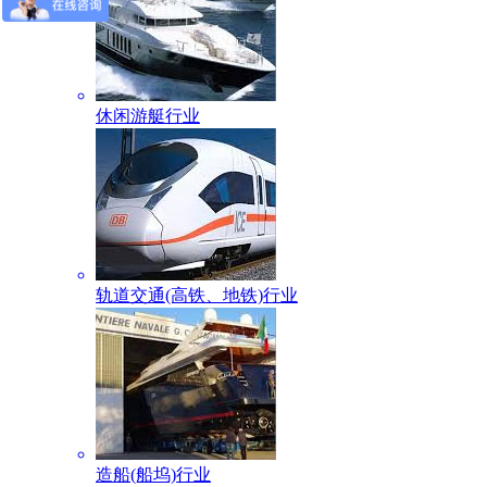
休闲游艇行业
轨道交通(高铁、地铁)行业
造船(船坞)行业