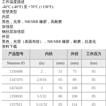
工作温度描述
-40°C (-40°F) 至 +70°C (+158°F).
管壁类型
内层
黑色，光滑，NR/SBR 橡胶，高耐磨
加强层
钢丝层加强层
外层
黑色，光滑（表面布纹），NR/SBR 橡胶，耐磨，抗老化
资料下载
产品型号
内径
外径
工作压力
Shannon 85
(in)
(mm)
(mm)
(bar)
1350498
2
51
75
85
1347470
2-9/16
65
89
85
1415620
3
76
100
85
1350030
3-5/32
80
108
85
1357921
3-11/32
85
114
85